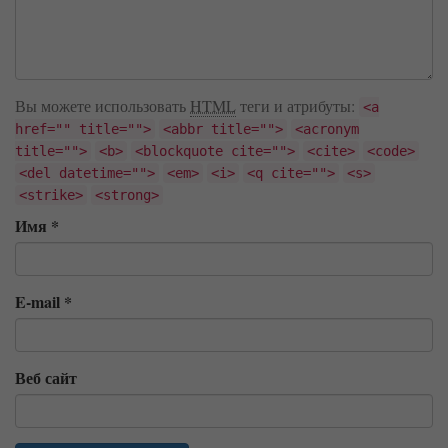
Вы можете использовать
HTML
теги и атрибуты:
<a
href="" title="">
<abbr title="">
<acronym
title="">
<b>
<blockquote cite="">
<cite>
<code>
<del datetime="">
<em>
<i>
<q cite="">
<s>
<strike>
<strong>
Имя
*
E-mail
*
Веб сайт