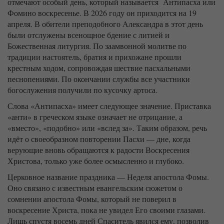
отмечают особый день, который называется Антипасха или
Фомино воскресенье. В 2026 году он приходится на 19
апреля. В обители преподобного Александра в этот день
были отслужены всенощное бдение с литией и
Божественная литургия. По заамвонной молитве по
традиции настоятель, братия и прихожане прошли
крестным ходом, сопровождая шествие пасхальными
песнопениями. По окончании службы все участники
богослужения получили по кусочку артоса.
Слова «Антипасха» имеет следующее значение. Приставка
«анти» в греческом языке означает не отрицание, а
«вместо», «подобно» или «вслед за». Таким образом, речь
идёт о своеобразном повторении Пасхи — дне, когда
верующие вновь обращаются к радости Воскресения
Христова, только уже более осмысленно и глубоко.
Церковное название праздника — Неделя апостола Фомы.
Оно связано с известным евангельским сюжетом о
сомнении апостола Фомы, который не поверил в
воскресение Христа, пока не увидел Его своими глазами.
Лишь спустя восемь дней Спаситель явился ему, позволив