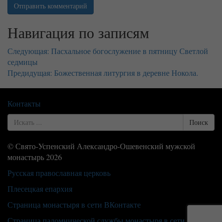
Навигация по записям
Следующая:
Пасхальное богослужение в пятницу Светлой
седмицы
Предидущая:
Божественная литургия в деревне Нокола.
Контакты
Search
Поиск
for
© Свято-Успенский Александро-Ошевенский мужской
монастырь 2026
Русская православная церковь
Плесецкая епархия
Страница монастыря в сети ВКонтакте
Страница паломнической службы монастыря в сети