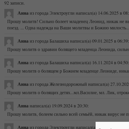
92 записи.
Анна
из города Электроугли
написал(а) 14.06.2025
в 08
Прошу молитв! Сильно болеет младенец Леонид, никак не выл
поезд. ... Одна надежда на Ваши молитвы и Божию милость...
Анна
из города Балашиха
написал(а) 09.01.2025
в 06:39
:
Прошу молитв о здравии болящего младенца Леонида, сильно
Анна
из города Балашиха
написал(а) 16.11.2024
в 04:50
:
Прошу молитв о болящем р Божием младенце Леониде, никак н
Анна
из города Железнодорожный
написал(а) 27.10.202
Прошу молитв о болящих детях...мл.Василие, мл. Лик, отроке
Анна
написал(а) 19.09.2024
в 20:30
:
Прошу молитв, болеем сильно всей семьёй, никак вирус не пр
Анна
из города Электроугли
написал(а) 18.04.2024
в 06