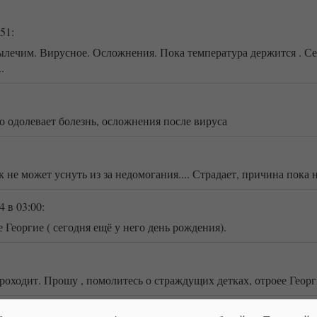
:51
:
ечим. Вирусное. Осложнения. Пока температура держится . Сего
.
 одолевает болезнь, осложнения после вируса
е может уснуть из за недомогания.... Страдает, причина пока н
4
в 03:00
:
 Георгие ( сегодня ещё у него день рождения).
оходит. Прошу , помолитесь о страждущих детках, отроее Георги
:13
: