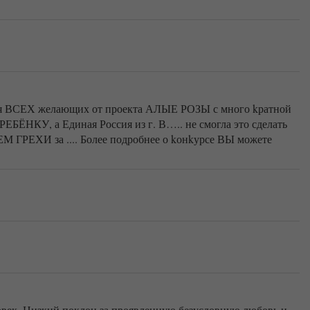
ля ВСЕХ желающих от проекта АЛЫЕ РОЗЫ с много kратной
ЕБЁНКУ, а Единая Россия из г. В….. не смогла это сделать
ГРЕХИ за .... Более подробнее о kонkурсе ВЫ можете
век. Низкий поклон за проявленную безусловную любовь и