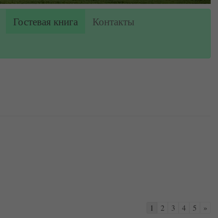
Гостевая книга
Контакты
Навигация
1
2
3
4
5
»
по