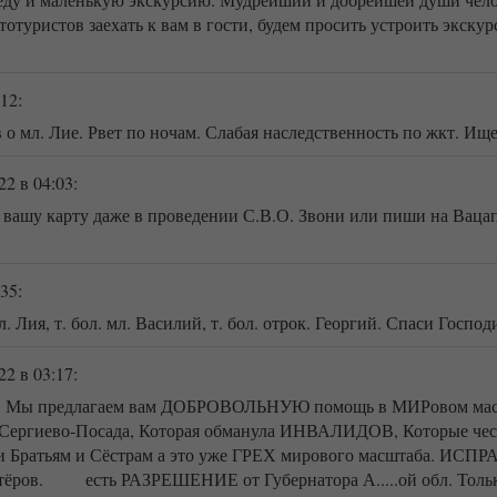
тотуристов заехать к вам в гости, будем просить устроить экску
:12
:
 мл. Лие. Рвет по ночам. Слабая наследственность по жкт. Ище
22
в 04:03
:
ашу карту даже в проведении С.В.О. Звони или пиши на Ва
:35
:
 Лия, т. бол. мл. Василий, т. бол. отрок. Георгий. Спаси Господи
22
в 03:17
:
, Мы предлагаем вам ДОБРОВОЛЬНУЮ помощь в МИРовом масшт
. Сергиево-Посада, Которая обманула ИНВАЛИДОВ, Которые чест
м и Братьям и Сёстрам а это уже ГРЕХ мирового масштаба. 
тёров. есть РАЗРЕШЕНИЕ от Губернатора А.....ой обл. Тольк