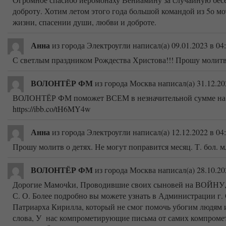
доброту. Хотим летом этого года большой командой из 5о мо
жизни, спасении души, любви и доброте.
Анна
из города Электроугли
написал(а) 09.01.2023
в 04
С светлым праздником Рождества Христова!!! Прошу молитв о
ВОЛОНТЁР ФМ
из города Москва
написал(а) 31.12.20
ВОЛОНТЁР ФМ поможет ВСЕМ в незначительной сумме на в
https://ibb.co/tH6MY4w
Анна
из города Электроугли
написал(а) 12.12.2022
в 04
Прошу молитв о детях. Не могут поправится месяц. Т. бол. мл.
ВОЛОНТЁР ФМ
из города Москва
написал(а) 28.10.20
Дорогие Мамочkи, Проводившие своих сыновей на ВОЙНУ
С. О. Более подробно вы можете узнать в Администрации г
Патриарха Кирилла, который не смог помочь убогим людя
слова, У нас компрометирующие письма от самих компроме