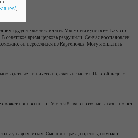
та,
eatures/
,
нием труда и выходом книги. Мы хотим купить ее. Как это
. В советское время церковь разрушили. Сейчас восстановлен
озможно, он переселился из Каргополья. Могу я оплатить
многодетные...и ничего поделать не могут. На этой неделе
 сможет приносить зп.. У меня бывают разовые заказы, но нет
кольку надо учиться. Сменили врача, надеюсь, поможет.