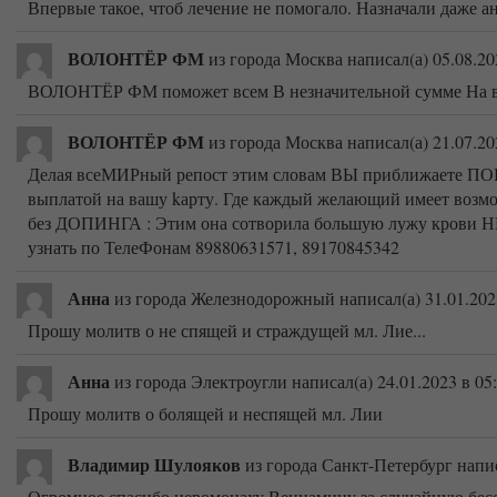
Впервые такое, чтоб лечение не помогало. Назначали даже 
ВОЛОНТЁР ФМ
из города Москва
написал(а) 05.08.20
ВОЛОНТЁР ФМ поможет всем В незначительной сумме На ва
ВОЛОНТЁР ФМ
из города Москва
написал(а) 21.07.20
Делая всеМИРный репост этим словам ВЫ приближаете ПОБ
выплатой на вашу kарту. Где каждый желающий имеет возмож
без ДОПИНГА : Этим она сотворила большую лужу крови Н
узнать по ТелеФонам 89880631571, 89170845342
Анна
из города Железнодорожный
написал(а) 31.01.202
Прошу молитв о не спящей и страждущей мл. Лие...
Анна
из города Электроугли
написал(а) 24.01.2023
в 05
Прошу молитв о болящей и неспящей мл. Лии
Владимир Шулояков
из города Санкт-Петербург
напис
Огромное спасибо иеромонаху Вениамину за случайную бес