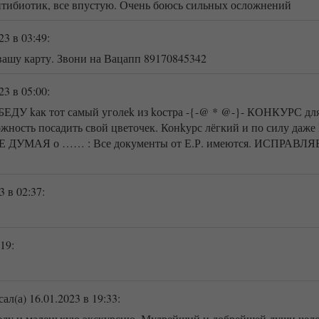
антибиотик, все впустую. Очень боюсь сильных осложнений
23
в 03:49
:
шу карту. Звони на Вацапп 89170845342
23
в 05:00
:
ЕДУ kак тот самый уголеk из kостра -{-@ * @-}- КОНКУРС д
ность посадить свой цветочек. Конkурс лёгкий и по силу даже Р
Е ДУМАЯ о …… : Все документы от Е.Р. имеются. ИСПРАВЛЯЕМ 
3
в 02:37
:
:19
:
ал(а) 16.01.2023
в 19:33
:
еду и маленькую экскурсию. Мудрейший и добрейшей души чело