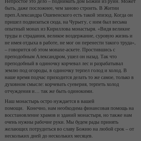
Непростое это дело – поднимать дом Божий из руин. Может
быть, даже посложнее, чем заново строить. В Житии
преп.Александра Ошевенского есть такой эпизод. Когда он
пришел подвизаться сюда, на Чурьегу, с ним был весьма
опытный монах из Кириллова монастыря. «Видя великие
труды и страдания, великое воздержание, суровую жизнь и
не имея отдыха в работе, не мог он перенести такого труда»,
– говорится об этом монахе-аскете. Простившись с
преподобным Александром, ушел он назад. Так что
преподобный в одиночку корчевал лес и разрабатывал
землю под огороды, в одиночку терпел голод и холод. В
наше время подчас приходится делать то же самое, только в
духовном смысле: корчевать суеверия, терпеть холод
отчуждения и… так же быть одинокими.
Наш монастырь остро нуждается в вашей
помощи. Конечно, нам необходима финансовая помощь на
восстановление храмов и зданий монастыря, но также нам
очень нужны рабочие руки. Мы будем рады принять
желающих потрудиться во славу Божию на любой срок – от
нескольких дней до нескольких месяцев.