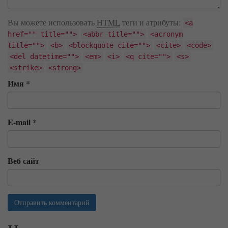
Вы можете использовать
HTML
теги и атрибуты:
<a
href="" title="">
<abbr title="">
<acronym
title="">
<b>
<blockquote cite="">
<cite>
<code>
<del datetime="">
<em>
<i>
<q cite="">
<s>
<strike>
<strong>
Имя
*
E-mail
*
Веб сайт