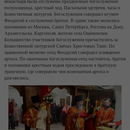
монастыря были отслужены праздничные богослужения:
полунощница, крестный ход, Пасхальная заутреня, часы и
Божественная литургия. Богослужения совершил игумен
Феодосий в сослужении братии. В храме также молились
паломники из Москвы, Санкт Петербурга, Ростова на Дону,
Архангельска, Каргополя, жители села Ошевенское.
Большинство участников богослужения причастились за
Божественной литургией Святых Христовых Таин. По
заамвонной молитве отец Феодосий совершил освящение
артоса. По окончании богослужения отец настоятель, братия
и паломники крестным ходом проследовали в братскую
трапезную, где совершили чин возношения артоса и
разговелись.