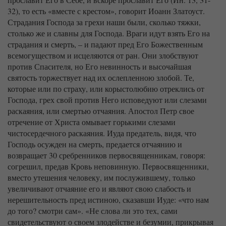
32), то есть «вместе с крестом», говорит Иоанн Златоуст.
Страдания Господа за грехи наши были, сколько тяжки,
столько же и славны для Господа. Враги идут взять Его на
страдания и смерть, – и падают пред Его Божественным
всемогуществом и исцеляются от ран. Они злобствуют
против Спасителя, но Его невинность и высочайшая
святость торжествует над их ослепленною злобой. Те,
которые или по страху, или корыстолюбию отреклись от
Господа, грех свой против Него исповедуют или слезами
раскаяния, или смертью отчаяния. Апостол Петр свое
отречение от Христа омывает горькими слезами
чистосердечного раскаяния. Иуда предатель, видя, что
Господь осужден на смерть, предается отчаянию и
возвращает 30 сребренников первосвященникам, говоря:
согрешил, предав Кровь неповинную. Первосвященники,
вместо утешения человеку, им послужившему, только
увеличивают отчаяние его и являют свою слабость и
нерешительность пред истиною, сказавши Иуде: «что нам
до того? смотри сам». «Не слова ли это тех, сами
свидетельствуют о своем злодействе и безумии, прикрывая