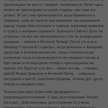
пригвождают ко кресту, укоряют, насмехаются. Пилат здесь
ничего не присоединял со своей стороны: они сами все
делают. И сие у нас прочитывается, когда бываем все в
собрании, дабы не сказали нам язычники: вы показываете
народу только блистательное и славное, например знамения
и чудеса, а позорное скрываете. Благодать Святого Духа так
устроила, что все сие прочитывается у нас во всенародный
праздник, – именно в Великий Четверг Пасхи (то есть в
Пятницу Страстной Седмицы), когда мужчины и женщины
предстоят в великом множестве, когда стекается целая
вселенная, тогда-то проповедуется сие громким гласом; и
при таком-то всенародном чтении и проповедании мы
веруем, что Христос есть Бог». «Ныне все мы, – говорил
святой Иоанн Дамаскин в Великий Пяток, – собрались
послушать о кресте, наполняем Церковь, тесним друг друга,
потеем и изнуряем себя».
Чтения страстных Евангелий предваряются и
сопровождаются пением: «Слава долготерпению Твоему,
Господи». Действительно, долготерпение Его было
чрезвычайно, страдания страшны. По словам Церкви и