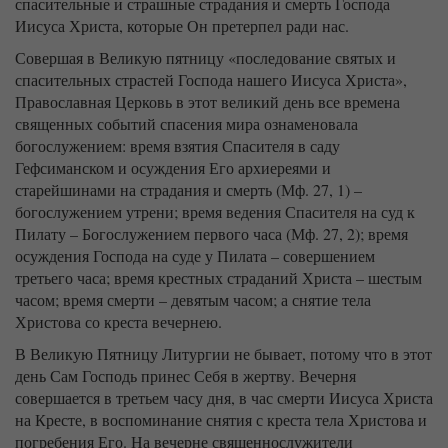
спасительные и страшные страдания и смерть Господа
Иисуса Христа, которые Он претерпел ради нас.
Совершая в Великую пятницу «последование святых и
спасительных страстей Господа нашего Иисуса Христа»,
Православная Церковь в этот великий день все времена
священных событий спасения мира ознаменовала
богослужением: время взятия Спасителя в саду
Гефсиманском и осуждения Его архиереями и
старейшинами на страдания и смерть (Мф. 27, 1) –
богослужением утрени; время ведения Спасителя на суд к
Пилату – Богослужением первого часа (Мф. 27, 2); время
осуждения Господа на суде у Пилата – совершением
третьего часа; время крестных страданий Христа – шестым
часом; время смерти – девятым часом; а снятие тела
Христова со креста вечернею.
В Великую Пятницу Литургии не бывает, потому что в этот
день Сам Господь принес Себя в жертву. Вечерня
совершается в третьем часу дня, в час смерти Иисуса Христа
на Кресте, в воспоминание снятия с креста тела Христова и
погребения Его. На вечерне священнослужители