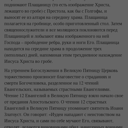
поднимают Плащаницу (то есть изображение Христа,
лежащего во гробе) с Престола, как бы с Голгофы, и
выносят ее из алтаря на середину храма. Плащаница
полагается на гробнице, особо приготовленный стол. Затем
священнослужители и все молящиеся поклоняются перед
Плащаницей и лобызают язвы изображенного на ней
Господа – прободение ребра, руки и ноги Его. Плащаница
находится на середине храма в продолжение трех
(неполных) дней, напоминая этим трехдневное нахождение
Иисуса Христа во гробе.
На утреннем Богослужении в Великую Пятницу Церковь
торжественно произносит благовестие о страданиях и
смерти Богочеловека, разделенное на 12 чтений
Евангельских, называемых страстными Евангелиями.
Чтение 12 Евангелий в Великую Пятницу взяло начало свое
от предания Апостольского. О чтении 12 страстных
Евангелий в Великую Пятницу упоминает святитель Иоанн
Златоуст. Он говорит: «Иудеи нападают с неистовством на
Иисуса Христа, и сами по себе мучают Его, связывают,
отводят, делаются виновниками обид, нанесенных воинами,