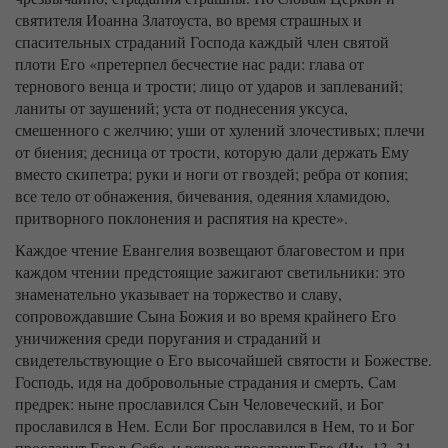
святителя Иоанна Златоуста, во время страшных и
спасительных страданий Господа каждый член святой
плоти Его «претерпел бесчестие нас ради: глава от
тернового венца и трости; лицо от ударов и заплеваний;
ланиты от заушений; уста от поднесения уксуса,
смешенного с желчию; уши от хулений злочестивых; плечи
от биения; десница от трости, которую дали держать Ему
вместо скипетра; руки и ноги от гвоздей; ребра от копия;
все тело от обнажения, бичевания, одеяния хламидою,
притворного поклонения и распятия на кресте».
Каждое чтение Евангелия возвещают благовестом и при
каждом чтении предстоящие зажигают светильники: это
знаменательно указывает на торжество и славу,
сопровождавшие Сына Божия и во время крайнего Его
уничижения среди поругания и страданий и
свидетельствующие о Его высочайшей святости и Божестве.
Господь, идя на добровольные страдания и смерть, Сам
предрек: ныне прославился Сын Человеческий, и Бог
прославился в Нем. Если Бог прославился в Нем, то и Бог
прославит Его в Себе, и вскоре прославит Его (Ин. 13, 31-