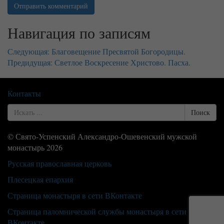
Навигация по записям
Следующая:
Благовещение Пресвятой Богородицы.
Предидущая:
Светлое Воскресение Христово. Пасха.
Контакты
Search
Поиск
for
© Свято-Успенский Александро-Ошевенский мужской
монастырь 2026
Русская православная церковь
Плесецкая епархия
Страница монастыря в сети ВКонтакте
Страница паломнической службы монастыря в сети
ВКонтакте