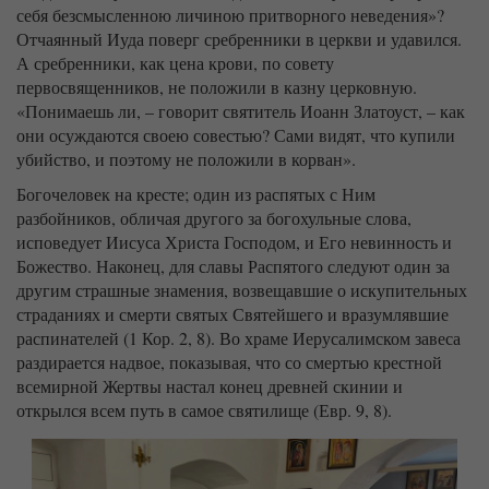
себя безсмысленною личиною притворного неведения»?
Отчаянный Иуда поверг сребренники в церкви и удавился.
А сребренники, как цена крови, по совету
первосвященников, не положили в казну церковную.
«Понимаешь ли, – говорит святитель Иоанн Златоуст, – как
они осуждаются своею совестью? Сами видят, что купили
убийство, и поэтому не положили в корван».
Богочеловек на кресте; один из распятых с Ним
разбойников, обличая другого за богохульные слова,
исповедует Иисуса Христа Господом, и Его невинность и
Божество. Наконец, для славы Распятого следуют один за
другим страшные знамения, возвещавшие о искупительных
страданиях и смерти святых Святейшего и вразумлявшие
распинателей (1 Кор. 2, 8). Во храме Иерусалимском завеса
раздирается надвое, показывая, что со смертью крестной
всемирной Жертвы настал конец древней скинии и
открылся всем путь в самое святилище (Евр. 9, 8).