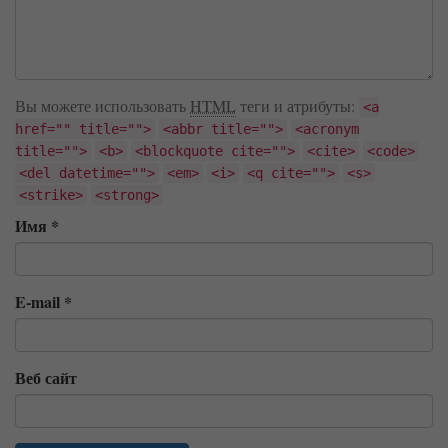
Вы можете использовать
HTML
теги и атрибуты:
<a
href="" title="">
<abbr title="">
<acronym
title="">
<b>
<blockquote cite="">
<cite>
<code>
<del datetime="">
<em>
<i>
<q cite="">
<s>
<strike>
<strong>
Имя
*
E-mail
*
Веб сайт