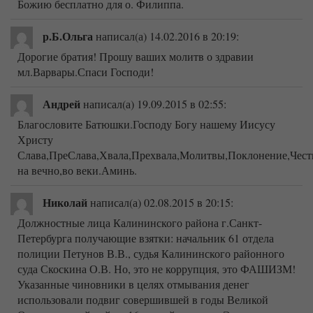
Божию бесплатно для о. Филиппа.
р.Б.Ольга
написал(а) 14.02.2016
в 20:19
:
Дорогие братия! Прошу ваших молитв о здравии
мл.Варвары.Спаси Господи!
Андрей
написал(а) 19.09.2015
в 02:55
:
Благословите Батюшки.Господу Богу нашему Иисусу
Христу
Слава,ПреСлава,Хвала,Прехвала,Молитвы,Поклонение,Чест
на вечно,во веки.Аминь.
Николай
написал(а) 02.08.2015
в 20:15
:
Должностные лица Калининского района г.Санкт-
Петербурга получающие взятки: начальник 61 отдела
полиции Петунов В.В., судья Калининского районного
суда Скоскина О.В. Но, это не коррупция, это ФАШИЗМ!
Указанные чиновники в целях отмывания денег
использовали подвиг совершившей в годы Великой