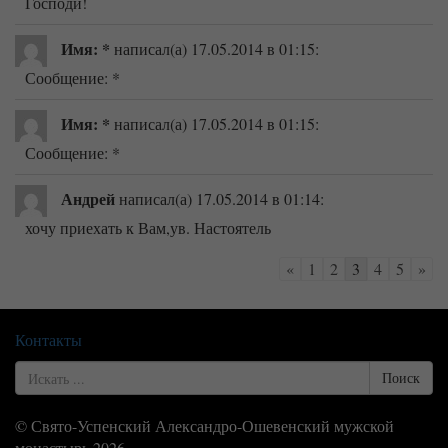
Господи!
Имя: *
написал(а) 17.05.2014
в 01:15
:
Сообщение: *
Имя: *
написал(а) 17.05.2014
в 01:15
:
Сообщение: *
Андрей
написал(а) 17.05.2014
в 01:14
:
хочу приехать к Вам,ув. Настоятель
Навигация
«
1
2
3
4
5
»
по
списку
гостевой
Контакты
книги
Search
Поиск
for
© Свято-Успенский Александро-Ошевенский мужской
монастырь 2026