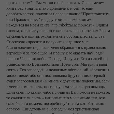
протестантом" – Вы могли о ней слышать. Со временем
книга была значительно дополнена, и сейчас ещё
дорабатывается, получила новое название "Протестантизм
или Православие?" и с другими нашими книгами
находится на моём сайте: http://skobzar.nethouse.ru). Одним
словом, желание успешно совершить вверенное нам Богом
служение, наши затруднительные обстоятельства, слова
Спасителя «просите и получите» и данное мне
благословение подвигли меня обращаться к православно
верующим за помощью. Я прошу Вас оказать нам, ради
нашего Человеколюбца Господа Иисуса и Его и нашей по
усыновлению Всемилостивой Пречистой Матери, и ради
святых Его заповедей и неложных обетований «блаженны
милостивые, ибо они помилованы будут», «милосердый
будет благословляем» и многих других им подобным, если
имеете возможность, посильную материальную помощь.
Если сами по каким-либо причинам Вы помочь не можете,
то окажите милость – направьте это моё письмо тем, кто
смог бы нам помочь, посодействуйте нам хотя бы таким
образом. Свидетель мне Господь и моя христианская