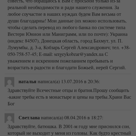
совесть, что обращаюсь к Вам с просьбой только из-за
реальной необходимости и ради нашего служения. За
любое соучастие в наших нуждах будем Вам весьма от
души благодарны! Мои данные (их можно использовать,
чтобы сделать перевод из любого банка по системе типа
Вестерн Юнион или Маниграмм, или по почте): Украина
(индекс 84507), Донецкая область, город Бахмут, ул. П.
Лумумбы, д. 3-а, Кобзарь Сергей Александрович; тел. +38-
050-758-57-45; Е-mail: sergeykobzar@yandex.ua С
уважением и искренним пожеланием пребывать и
возрастать в радости и благодати Божьей, иерей Сергий.
наталья
написал(а) 13.07.2016
в 20:36
:
Здравствуйте Всечестные отцы и братия.Прошу сообщить
-какие требы есть в монастыре и цены на требы.Храни Вас
Бог
Светлана
написал(а) 08.04.2016
в 18:27
:
Здравствуйте, батюшка. В 2001-м году мне приснился сон,
который не выходит у меня из головы. Как будто крестный