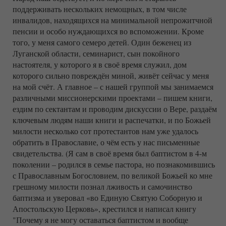
поддерживать нескольких немощных, в том числе
инвалидов, находящихся на минимальной непрожитчной
пенсии и особо нуждающихся во вспоможении. Кроме
того, у меня самого семеро детей. Один беженец из
Луганской области, семинарист, сын покойного
настоятеля, у которого я в своё время служил, дом
которого сильно повреждён миной, живёт сейчас у меня
на мой счёт. А главное – с нашей группой мы занимаемся
различными миссионерскими проектами – пишем книги,
ездим по сектантам и проводим дискуссии о Вере, раздаём
ключевым людям наши книги и распечатки, и по Божьей
милости несколько сот протестантов нам уже удалось
обратить в Православие, о чём есть у нас письменные
свидетельства. (Я сам в своё время был баптистом в 4-м
поколении – родился в семье пастора, но познакомившись
с Православным Богословием, по великой Божьей ко мне
грешному милости познал лживость и самочинство
баптизма и уверовал «во Единую Святую Соборную и
Апостольскую Церковь», крестился и написал книгу
"Почему я не могу оставаться баптистом и вообще