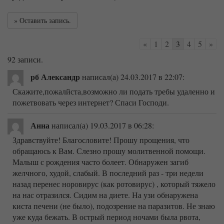
Навигация
«
1
2
3
4
5
»
по
92 записи.
списку
рб Александр
гостевой
написал(а) 24.03.2017
в 22:07
:
книги
Скажите,пожалйста,возможно ли подать требы удаленно и
пожетвовать через интернет? Спаси Господи.
Анна
написал(а) 19.03.2017
в 06:28
:
Здравствуйте! Благословите! Прошу прощения, что
обращаюсь к Вам. Слезно прошу молитвенной помощи.
Малыш с рождения часто болеет. Обнаружен загиб
желчного, худой, слабый. В последний раз - три недели
назад перенес норовирус (как ротовирус) , который тяжело
на нас отразился. Сидим на диете. На узи обнаружена
киста печени (не было), подозрение на паразитов. Не знаю
уже куда бежать. В острый период ночами была рвота,