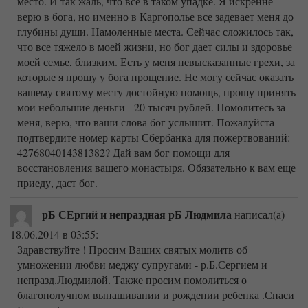
место. И так жаль, что все в таком упадке. Я искренне
верю в бога, но именно в Каргополье все задевает меня до
глубины души. Намоленные места. Сейчас сложилось так,
что все тяжело в моей жизни, но бог дает силы и здоровье
моей семье, близким. Есть у меня невысказанные грехи, за
которые я прошу у бога прощение. Не могу сейчас оказать
вашему святому месту достойную помощь, прошу принять
мои небольшие деньги - 20 тысяч рублей. Помолитесь за
меня, верю, что ваши слова бог услышит. Пожалуйста
подтвердите номер карты Сбербанка для пожертвований:
4276804014381382? Дай вам бог помощи для
восстановления вашего монастыря. Обязательно к вам еще
приеду, даст бог.
рБ СЕргий и непраздная рБ Людмила
написал(а)
18.06.2014
в 03:55
:
Здравствуйте ! Просим Ваших святых молитв об
умножении любви меджу супругами - р.Б.Сергием и
непразд.Людмилой. Также просим помолиться о
благополучном вынашивании и рождении ребенка .Спаси