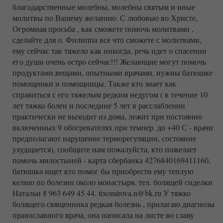
благодарственные молебны, молебны святым и иные
молитвы по Вашему желанию. С любовью во Христе,
Огромная просьба , как сможете помочь молитвами ,
сделайте для о. Филиппа все что сможете с молитвами,
ему сейчас так тяжело как никогда, речь идет о спасении
его души очень остро сейчас!!! Желающие могут помочь
продуктами,вещами, опытными врачами, нужны батюшке
помощники и помощницы. Также кто знает как
справиться с его тяжелым редким недугом ( в течение 10
лет тяжко болен и последние 5 лет в расслаблении
практически не выходит из дома, лежит при постоянно
включенных 9 обогревателях при темпер. до +40 С - врачи
предполагают нарушение терморегуляции, состояние
ухудщается), сообщите нам пожалуйста, кто пожелает
помочь милостыней - карта сбербанка 4276840169411160,
батюшка ищет кто помог бы приобрести ему теплую
келию по болезни около монастыря. тел. болящей сиделки
Натальи 8 963 649 45 44. tixomirova.n@bk.ru У тяжко
болящего священника редкая болезнь , прилагаю диагнозы
православного врача, она написала на листе во славу