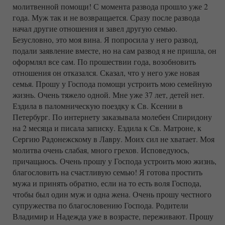
молитвенной помощи! С момента развода прошло уже 2
года. Муж так и не возвращается. Сразу после развода
начал другие отношения и завел другую семью.
Безусловно, это моя вина. Я попросила у него развод,
подали заявление вместе, но на сам развод я не пришла, он
оформлял все сам. По прошествии года, возобновить
отношения он отказался. Сказал, что у него уже новая
семья. Прошу у Господа помощи устроить мою семейную
жизнь. Очень тяжело одной. Мне уже 37 лет, детей нет.
Ездила в паломническую поездку к Св. Ксении в
Петербург. По интернету заказывала молебен Спиридону
на 2 месяца и писала записку. Ездила к Св. Матроне, к
Сергию Радонежскому в Лавру. Моих сил не хватает. Моя
молитва очень слабая, много грехов. Исповедуюсь,
причащаюсь. Очень прошу у Господа устроить мою жизнь,
благословить на счастливую семью! Я готова простить
мужа и принять обратно, если на то есть воля Господа,
чтобы был один муж и одна жена. Очень прошу честного
супружества по благословению Господа. Родители
Владимир и Надежда уже в возрасте, переживают. Прошу