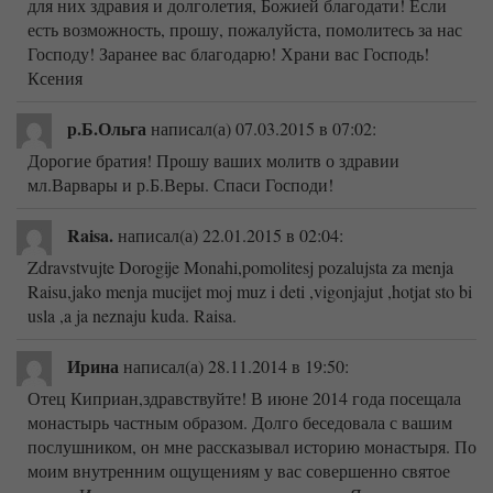
для них здравия и долголетия, Божией благодати! Если
есть возможность, прошу, пожалуйста, помолитесь за нас
Господу! Заранее вас благодарю! Храни вас Господь!
Ксения
р.Б.Ольга
написал(а) 07.03.2015
в 07:02
:
Дорогие братия! Прошу ваших молитв о здравии
мл.Варвары и р.Б.Веры. Спаси Господи!
Raisa.
написал(а) 22.01.2015
в 02:04
:
Zdravstvujte Dorogije Monahi,pomolitesj pozalujsta za menja
Raisu,jako menja mucijet moj muz i deti ,vigonjajut ,hotjat sto bi
usla ,a ja neznaju kuda. Raisa.
Ирина
написал(а) 28.11.2014
в 19:50
:
Отец Киприан,здравствуйте! В июне 2014 года посещала
монастырь частным образом. Долго беседовала с вашим
послушником, он мне рассказывал историю монастыря. По
моим внутренним ощущениям у вас совершенно святое