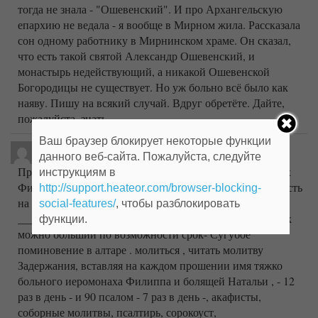
тогда не знала - "Ошевенский". И про Архангельскую
епархию не ведала - я вообще в Мирном жила. Рассказала
сон одному работнику в Мирнинском храме. Он сказал,
что есть такой святой Александр Ошевенский, и
монастырь недействующий, а никакой Ошевенской
Богородицы не существует. Но уж больно всё было как
наяву. Пишу на всякий случай. Вдруг обретёте. Дайте,
пожалуйста, знать.
Ваш браузер блокирует некоторые функции
Наталья
написал(а) 06.03.2016
в 20:45
:
данного веб-сайта. Пожалуйста, следуйте
Простите! Очень Вас просит тяжко болящий иеромонах
инструкциям в
Филипп- Ваших сугубых молитв, самых сильных что есть
http://support.heateor.com/browser-blocking-
на земле! Если можно, такие молитвы благословили-
social-features/
, чтобы разблокировать
__________________________________________ На как
функции.
можно больший по возможности срок- Сугубое
поминовение в алтаре . молиться , читать молитву
Задержания, вставляя на каждом прошении имя тяжко
больного иеромонаха Филиппа и болящей Натальи , - 12
раз в день - и 90 псалом - 7 раз в день -, акафисты,
соборные молитвы, псалтирь, сорокоуст,