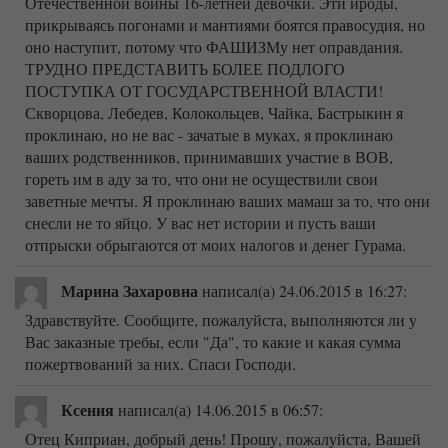
Отечественной войны 16-летней девочки. Эти ироды,
прикрываясь погонами и мантиями боятся правосудия, но
оно наступит, потому что ФАШИЗМу нет оправдания.
ТРУДНО ПРЕДСТАВИТЬ БОЛЕЕ ПОДЛОГО
ПОСТУПКА ОТ ГОСУДАРСТВЕННОЙ ВЛАСТИ!
Скворцова, Лебедев, Колокольцев, Чайка, Бастрыкин я
проклинаю, но не вас - зачатые в муках, я проклинаю
ваших родственников, принимавших участие в ВОВ,
гореть им в аду за то, что они не осуществили свои
заветные мечты. Я проклинаю ваших мамаш за то, что они
снесли не то яйцо. У вас нет истории и пусть ваши
отпрыски обрыгаются от моих налогов и денег Гурама.
Марина Захаровна
написал(а) 24.06.2015
в 16:27
:
Здравствуйте. Сообщите, пожалуйста, выполняются ли у
Вас заказные требы, если "Да", то какие и какая сумма
пожертвований за них. Спаси Господи.
Ксения
написал(а) 14.06.2015
в 06:57
:
Отец Киприан, добрый день! Прошу, пожалуйста, Вашей