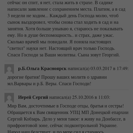
сейчас он спит, я нет, стала жить в страхе. В садике
написали заявление с сохранением места. Платим, а в сад
3 недели не ходим... Каждый день Господа молю, чтоб
сынок выздоровел, чтобы снова стал ходить в сад и на
занятия. Хотя больше унываю я, стараюсь не показывать
ему. Но в душе беспомощность.. и страх, даже ужас.
Сколько врачей мы повидали. Я поняла настоящих
"светил" науки нет. Настоящий врач только Господь.
Спаси Господи за Ваши молитвы. Сына зовут Георгий.
р.Б.Ольга Красноярск
написал(а) 03.03.2017
в 17:49
:
дорогие братия! Прошу ваших молитв о здравии
мл.Варвары и р.Б. Веры. Спаси Господи!
Иерей Сергий
написал(а) 25.10.2016
в 11:03
:
Мир Вам, досточтимые в Господе отцы, братья и сестры!
Обращается к Вам священник УПЦ МП Донецкой епархии
Сергий Кобзарь. Дело у меня такое: я живу на Донбассе, в
прифронтовой зоне, сейчас подконтрольной Украине.
Народ наш бедствует, и по мере сил я стараюсь