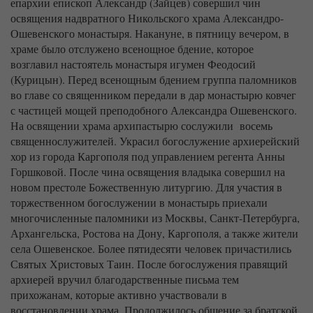
епархии епископ Александр (Зайцев) совершил чин
освящения надвратного Никольского храма Александро-
Ошевенского монастыря. Накануне, в пятницу вечером, в
храме было отслужено всенощное бдение, которое
возглавил настоятель монастыря игумен Феодосий
(Курицын). Перед всенощным бдением группа паломников
во главе со священником передали в дар монастырю ковчег
с частицей мощей преподобного Александра Ошевенского.
На освящении храма архипастырю сослужили восемь
священнослужителей. Украсил богослужение архиерейский
хор из города Каргополя под управлением регента Анны
Горшковой. После чина освящения владыка совершил на
новом престоле Божественную литургию. Для участия в
торжественном богослужении в монастырь приехали
многочисленные паломники из Москвы, Санкт-Петербурга,
Архангельска, Ростова на Дону, Каргополя, а также жители
села Ошевенское. Более пятидесяти человек причастились
Святых Христовых Таин. После богослужения правящий
архиерей вручил благодарственные письма тем
прихожанам, которые активно участвовали в
восстановлении храма. Продолжилось общение за братской