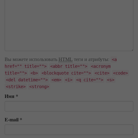
Вы можете использовать
HTML
теги и атрибуты:
<a
href="" title="">
<abbr title="">
<acronym
title="">
<b>
<blockquote cite="">
<cite>
<code>
<del datetime="">
<em>
<i>
<q cite="">
<s>
<strike>
<strong>
Имя
*
E-mail
*