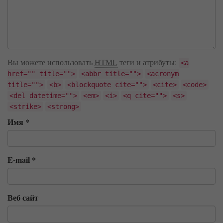
Вы можете использовать
HTML
теги и атрибуты:
<a
href="" title="">
<abbr title="">
<acronym
title="">
<b>
<blockquote cite="">
<cite>
<code>
<del datetime="">
<em>
<i>
<q cite="">
<s>
<strike>
<strong>
Имя
*
E-mail
*
Веб сайт