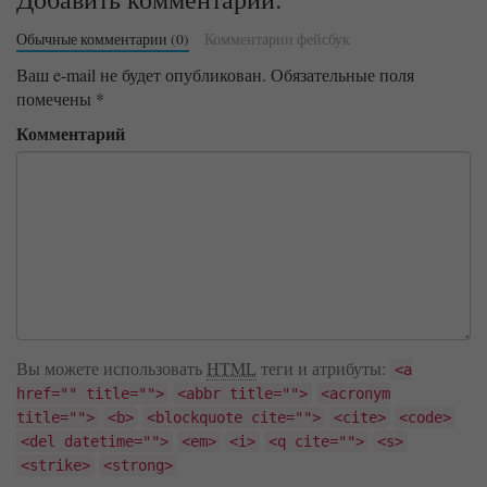
Обычные комментарии (0)
Комментарии фейсбук
Ваш e-mail не будет опубликован.
Обязательные поля
помечены
*
Комментарий
Вы можете использовать
HTML
теги и атрибуты:
<a
href="" title="">
<abbr title="">
<acronym
title="">
<b>
<blockquote cite="">
<cite>
<code>
<del datetime="">
<em>
<i>
<q cite="">
<s>
<strike>
<strong>