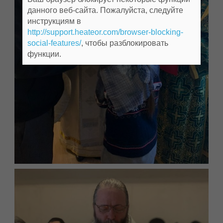
данного веб-сайта. Пожалуйста, следуйте
инструкциям в
http://support.heateor.com/browser-blocking-
social-features/
, чтобы разблокировать
функции.